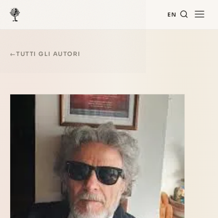
EN
←
TUTTI GLI AUTORI