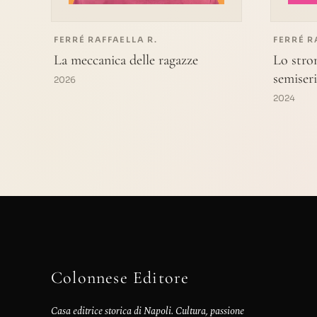
FERRÉ RAFFAELLA R.
FERRÉ R
La meccanica delle ragazze
Lo stro
semiser
2026
2024
Colonnese Editore
Casa editrice storica di Napoli. Cultura, passione