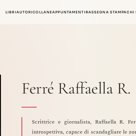
LIBRI
AUTORI
COLLANE
APPUNTAMENTI
RASSEGNA STAMPA
CHI
Ferré Raffaella R.
Scrittrice e giornalista, Raffaella R. F
introspettiva, capace di scandagliare le zo