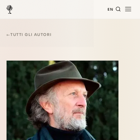
EN
←
TUTTI GLI AUTORI