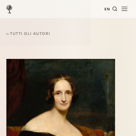
EN
←
TUTTI GLI AUTORI