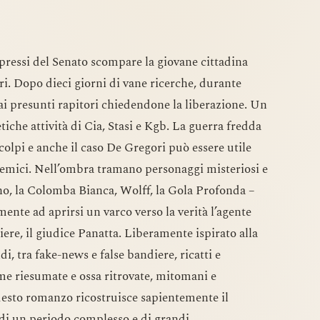
pressi del Senato scompare la giovane cittadina
i. Dopo dieci giorni di vane ricerche, durante
 ai presunti rapitori chiedendone la liberazione. Un
tiche attività di Cia, Stasi e Kgb. La guerra fredda
olpi e anche il caso De Gregori può essere utile
 nemici. Nell’ombra tramano personaggi misteriosi e
no, la Colomba Bianca, Wolff, la Gola Profonda –
mente ad aprirsi un varco verso la verità l’agente
iere, il giudice Panatta. Liberamente ispirato alla
, tra fake-news e false bandiere, ricatti e
lme riesumate e ossa ritrovate, mitomani e
uesto romanzo ricostruisce sapientemente il
 di un periodo complesso e di grandi