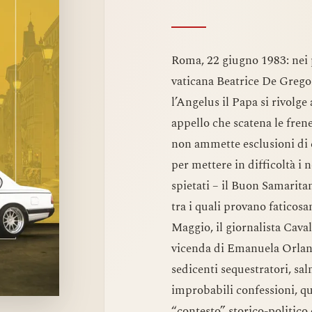
Roma, 22 giugno 1983: nei 
vaticana Beatrice De Gregor
l’Angelus il Papa si rivolge
appello che scatena le frene
non ammette esclusioni di c
per mettere in difficoltà i
spietati – il Buon Samarita
tra i quali provano faticosa
Maggio, il giornalista Caval
vicenda di Emanuela Orlandi
sedicenti sequestratori, sa
improbabili confessioni, q
“contesto” storico-politico