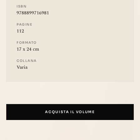
ISBN
9788899716981
PAGINE
112
FORMATO
17 x 24 cm
COLLANA
Varia
ACQUISTA IL VOLUME