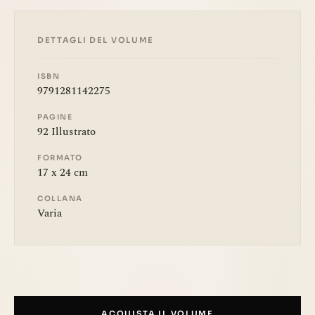
DETTAGLI DEL VOLUME
ISBN
9791281142275
PAGINE
92 Illustrato
FORMATO
17 x 24 cm
COLLANA
Varia
ACQUISTA IL VOLUME