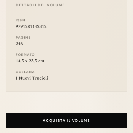
DETTAGLI DEL VOLUME
ISBN
9791281142312
PAGINE
246
FORMATO
14,5 x 23,5 cm
COLLANA
I Nuovi Trucioli
ACQUISTA IL VOLUME