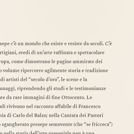
sepe c’è un mondo che esiste e resiste da secoli. C’è
rtigiani, eredi di un’arte raffinata e spettacolare
ropa, come dimostrano le pagine ammirate dei
to volume ripercorre agilmente storia e tradizione
i artisti del “secolo d’oro”, le scene e la
onaggi, riprendendo gli studi e le testimonianze
te da rare immagini di fine Ottocento. Le
oli rivivono nel racconto affabile di Francesco
ia di Carlo del Balzo; nella Cantata dei Pastori
lo sgangherato presepe semovente (che “se fricceca”)
 nella storia dell’arte presepiale non è una