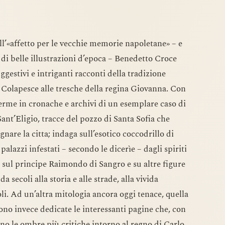
ll’«affetto per le vecchie memorie napoletane» – e
i belle illustrazioni d’epoca – Benedetto Croce
ggestivi e intriganti racconti della tradizione
 Colapesce alle tresche della regina Giovanna. Con
ferme in cronache e archivi di un esemplare caso di
 Sant’Eligio, tracce del pozzo di Santa Sofia che
nare la citta; indaga sull’esotico coccodrillo di
palazzi infestati – secondo le dicerìe – dagli spiriti
, sul principe Raimondo di Sangro e su altre figure
 secoli alla storia e alle strade, alla vivida
li. Ad un’altra mitologia ancora oggi tenace, quella
ono invece dedicate le interessanti pagine che, con
ano le ombre più critiche intorno al regno di Carlo