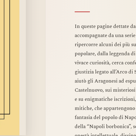
In queste pagine dettate da
accompagnate da una serie d
ripercorre alcuni dei più su
popolare, dalla leggenda di
vivace curiosità, cerca con
giustizia legato all’Arco di
aiutò gli Aragonesi ad espug
Castelnuovo, sui misteriosi 
e su enigmatiche iscrizioni
mitiche, che appartengono da
fantasia del popolo di Napo
della “Napoli borbonica”, s
onestà intellettuale, dissip