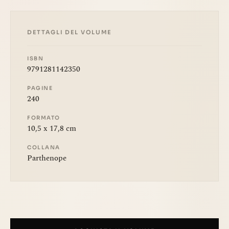
DETTAGLI DEL VOLUME
ISBN
9791281142350
PAGINE
240
FORMATO
10,5 x 17,8 cm
COLLANA
Parthenope