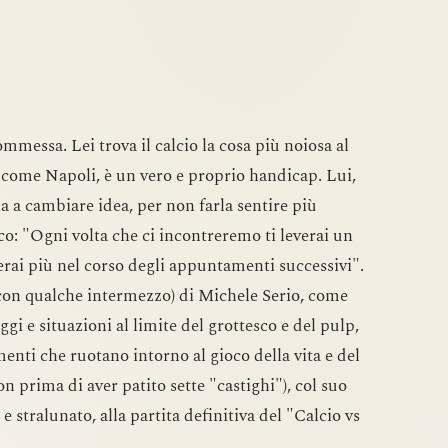
messa. Lei trova il calcio la cosa più noiosa al
à come Napoli, è un vero e proprio handicap. Lui,
rla a cambiare idea, per non farla sentire più
oco: "Ogni volta che ci incontreremo ti leverai un
ai più nel corso degli appuntamenti successivi".
 (con qualche intermezzo) di Michele Serio, come
i e situazioni al limite del grottesco e del pulp,
menti che ruotano intorno al gioco della vita e del
n prima di aver patito sette "castighi"), col suo
e stralunato, alla partita definitiva del "Calcio vs