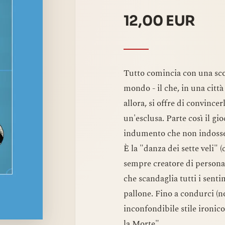
12,00 EUR
Tutto comincia con una scom
mondo - il che, in una citt
allora, si offre di convince
un'esclusa. Parte così il gi
indumento che non indosser
È la "danza dei sette veli"
sempre creatore di personagg
che scandaglia tutti i senti
pallone. Fino a condurci (no
inconfondibile stile ironico 
la Morte".