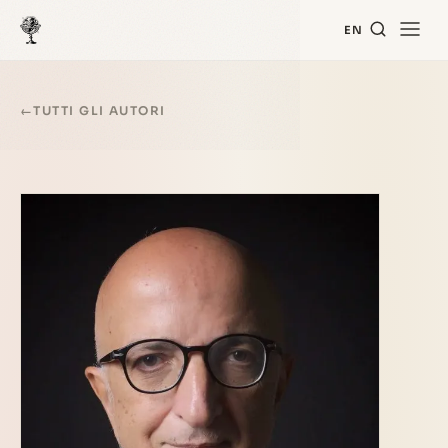
EN
←
TUTTI GLI AUTORI