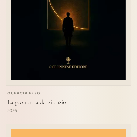
QUERCIA FEBO
La geometria del silenzio
2026